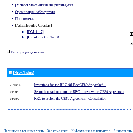
[Member States outside the planning area]
Организации-наблюдатели
Полномочия
[Administrative Circulars]
[DM-1147]
[Circular Letter No. 38]
Регистрация делегатов
[Newsflashes]
Invitations for the RRC-06-Rev.GE89 dispatched...
21/06/05
Second consultation on the RRC to review the GE89 Agreement
04/10/04
RRC to review the GE89 Agreement - Consultation
02/08/04
Подняться в верхнюю часть
-
Обратная связь
-
Информация для контактов
-
Знак охраны