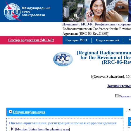
Домашний
:
МСЭ-R
:
Конференции и собрани
Radiocommunication Conference for the Revisio
Agreement (RRC-06-Rev.GE89)]
Сектор радиосвязи (МСЭ-R)
Секторы МСЭ
Отдел новостей
М
[Regional Radiocommun
for the Revision of t
(RRC-06-Re
[(Geneva, Switzerland, 15
Заключительн
Расширить
Общая информация
Письма-приглашения, регистрация и прочая корреспонденция
[Member States from the planning area]