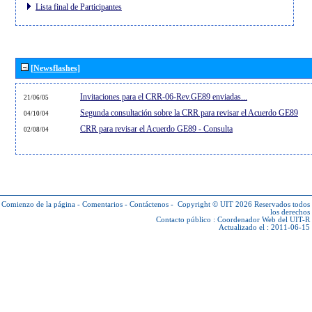
Lista final de Participantes
[Newsflashes]
Invitaciones para el CRR-06-Rev.GE89 enviadas...
21/06/05
Segunda consultación sobre la CRR para revisar el Acuerdo GE89
04/10/04
CRR para revisar el Acuerdo GE89 - Consulta
02/08/04
Comienzo de la página
-
Comentarios
-
Contáctenos
-
Copyright © UIT 2026
Reservados todos
los derechos
Contacto público :
Coordenador Web del UIT-R
Actualizado el : 2011-06-15