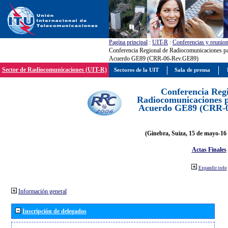
Pagína principal
:
UIT-R
:
Conferencias y reunio
Conferencia Regional de Radiocomunicaciones par
Acuerdo GE89 (CRR-06-Rev.GE89)
Sector de Radiocomunicaciones (UIT-R)
Sectores de la UIT
Sala de prensa
Conferencia Reg
Radiocomunicaciones pa
Acuerdo GE89 (CRR-
(Ginebra, Suiza, 15 de mayo-16 
Actas Finales
Expandir todo
Información general
Inscripción de delegados