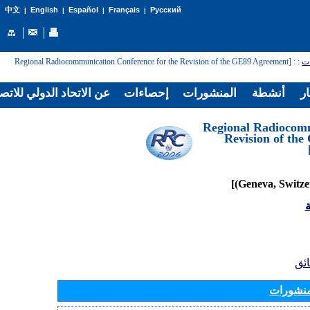
English
Español
Français
Русский
中文
|
|
|
|
: [Regional Radiocommunication Conference for the Revision of the GE89 Agreement
:
ات
ار
أنشطة
المنشورات
إحصاءات
عن الاتحاد الدولي للاتص
[Regional Radiocom
Revision of th
ة
ائق
منشورات