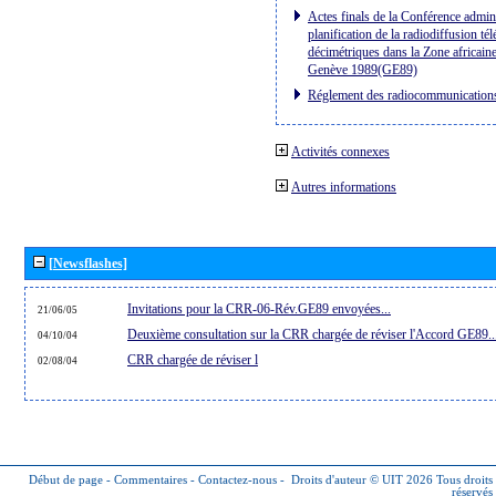
Actes finals de la Conférence admini
planification de la radiodiffusion té
décimétriques dans la Zone africaine
Genève 1989(GE89)
Réglement des radiocommunication
Activités connexes
Autres informations
[Newsflashes]
Invitations pour la CRR-06-Rév.GE89 envoyées...
21/06/05
Deuxième consultation sur la CRR chargée de réviser l'Accord GE89..
04/10/04
CRR chargée de réviser l
02/08/04
Début de page
-
Commentaires
-
Contactez-nous
-
Droits d'auteur © UIT 2026
Tous droits
réservés