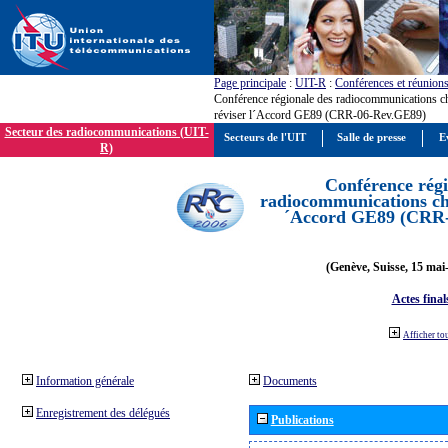
Page principale
:
UIT-R
:
Conférences et réunion
Conférence régionale des radiocommunications c
réviser l´Accord GE89 (CRR-06-Rev.GE89)
Secteur des radiocommunications (UIT-
Secteurs de l'UIT
Salle de presse
E
R)
Conférence régi
radiocommunications cha
´Accord GE89 (CRR
(Genève, Suisse, 15 mai
Actes final
Afficher to
Information générale
Documents
Enregistrement des délégués
Publications