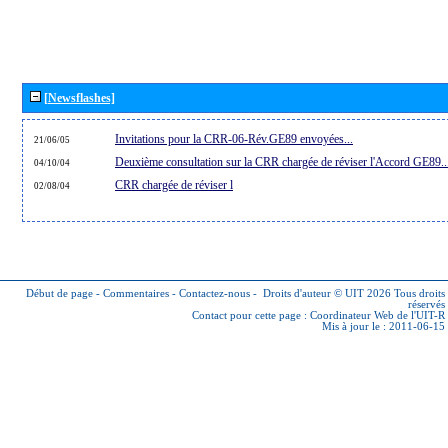
[Newsflashes]
Invitations pour la CRR-06-Rév.GE89 envoyées...
21/06/05
Deuxième consultation sur la CRR chargée de réviser l'Accord GE89..
04/10/04
CRR chargée de réviser l
02/08/04
Début de page
-
Commentaires
-
Contactez-nous
-
Droits d'auteur © UIT 2026
Tous droits
réservés
Contact pour cette page :
Coordinateur Web de l'UIT-R
Mis à jour le : 2011-06-15