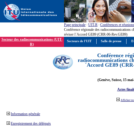
Page principale
:
UIT-R
:
Conférences et réunion
Conférence régionale des radiocommunications c
réviser l´Accord GE89 (CRR-06-Rev.GE89)
Secteur des radiocommunications (UIT-
Secteurs de l'UIT
Salle de presse
E
R)
Conférence régi
radiocommunications cha
´Accord GE89 (CRR
(Genève, Suisse, 15 mai
Actes final
Afficher to
Information générale
Enregistrement des délégués