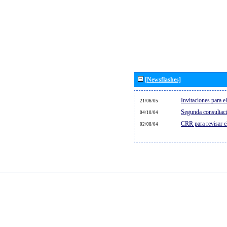
[Newsflashes]
Invitaciones para 
21/06/05
Segunda consultaci
04/10/04
CRR para revisar 
02/08/04