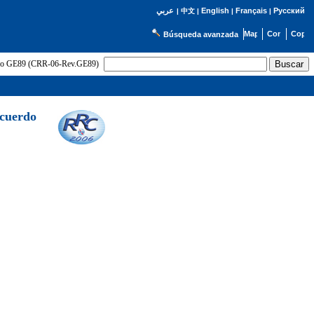
English
Français
Русский
عربي
|
中文
|
|
|
Búsqueda avanzada
uerdo GE89 (CRR-06-Rev.GE89)
Acuerdo