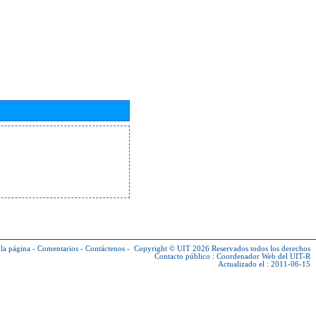
la página
-
Comentarios
-
Contáctenos
-
Copyright © UIT 2026
Reservados todos los derechos
Contacto público :
Coordenador Web del UIT-R
Actualizado el : 2011-06-15