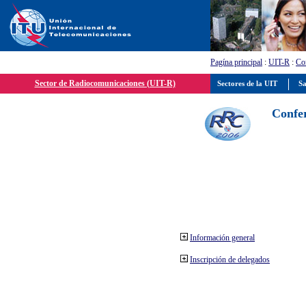
Pagína principal
:
UIT-R
:
Con
Sector de Radiocomunicaciones (UIT-R)
Sectores de la UIT
Sa
Confer
Información general
Inscripción de delegados