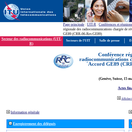
Page principale
:
UIT-R
:
Conférences et réunion
régionale des radiocommunications chargée de ré
GE89 (CRR-06-Rev.GE89)
Secteur des radiocommunications (UIT-
Secteurs de l'UIT
Salle de presse
E
R)
Conférence rég
radiocommunications ch
´Accord GE89 (CR
(Genève, Suisse, 15 ma
Actes fin
Afficher 
Information générale
Enregistrement des délégués