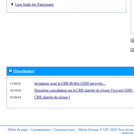
Liste finale des Participants
[Newsflashes]
Invitations pour la CRR-06-Rév.GE89 envoyées...
21/06/05
Deuxième consultation sur la CRR chargée de réviser l'Accord GE89..
04/10/04
CRR chargée de réviser l
02/08/04
Début de page
-
Commentaires
-
Contactez-nous
-
Droits d'auteur © UIT 2026
Tous droits
réservés