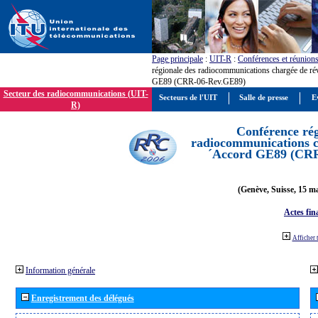
Page principale
:
UIT-R
:
Conférences et réunion
régionale des radiocommunications chargée de ré
GE89 (CRR-06-Rev.GE89)
Secteur des radiocommunications (UIT-
Secteurs de l'UIT
Salle de presse
E
R)
Conférence rég
radiocommunications ch
´Accord GE89 (CR
(Genève, Suisse, 15 ma
Actes fin
Afficher 
Information générale
Enregistrement des délégués