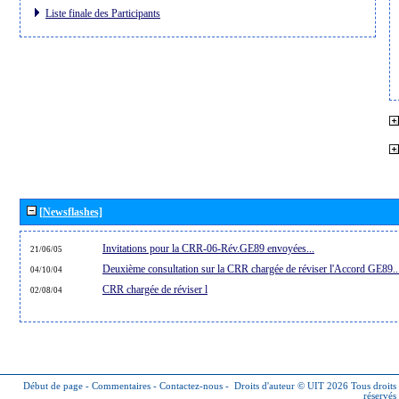
Liste finale des Participants
[Newsflashes]
Invitations pour la CRR-06-Rév.GE89 envoyées...
21/06/05
Deuxième consultation sur la CRR chargée de réviser l'Accord GE89..
04/10/04
CRR chargée de réviser l
02/08/04
Début de page
-
Commentaires
-
Contactez-nous
-
Droits d'auteur © UIT 2026
Tous droits
réservés