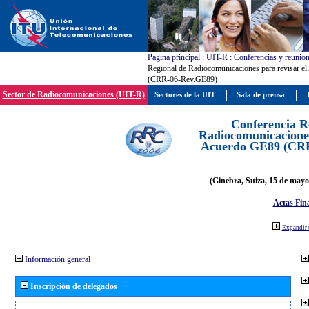
Pagína principal
:
UIT-R
:
Conferencias y reunio
Regional de Radiocomunicaciones para revisar e
(CRR-06-Rev.GE89)
Sector de Radiocomunicaciones (UIT-R)
Sectores de la UIT
Sala de prensa
Conferencia R
Radiocomunicaciones
Acuerdo GE89 (CR
(Ginebra, Suiza, 15 de mayo
Actas Fina
Expandir 
Información general
Inscripción de delegados