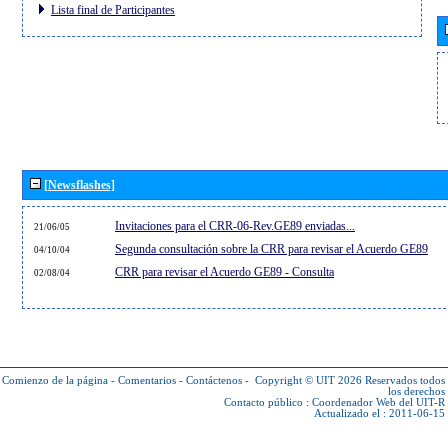
Lista final de Participantes
[Newsflashes]
Invitaciones para el CRR-06-Rev.GE89 enviadas...
21/06/05
Segunda consultación sobre la CRR para revisar el Acuerdo GE89
04/10/04
CRR para revisar el Acuerdo GE89 - Consulta
02/08/04
Comienzo de la página
-
Comentarios
-
Contáctenos
-
Copyright © UIT 2026
Reservados todos
los derechos
Contacto público :
Coordenador Web del UIT-R
Actualizado el : 2011-06-15