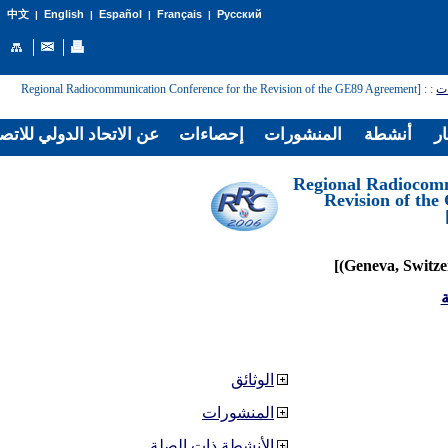
English
Español
Français
Русский
中文
|
|
|
|
ات
:
: [Regional Radiocommunication Conference for the Revision of the GE89 Agreement
ار
أنشطة
المنشورات
إحصاءات
عن الاتحاد الدولي للاتص
[Regional Radiocom
Revision of th
ة
الوثائق
المنشورات
الأنشطة ذات الصلة