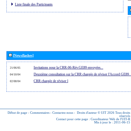
Liste finale des Participants
[Newsflashes]
Invitations pour la CRR-06-Rév.GE89 envoyées...
21/06/05
Deuxième consultation sur la CRR chargée de réviser l'Accord GE89..
04/10/04
CRR chargée de réviser l
02/08/04
Début de page
-
Commentaires
-
Contactez-nous
-
Droits d'auteur © UIT 2026
Tous droits
réservés
Contact pour cette page :
Coordinateur Web de l'UIT-R
Mis à jour le : 2011-06-15