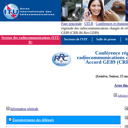
Page principale
:
UIT-R
:
Conférences et réunion
régionale des radiocommunications chargée de ré
GE89 (CRR-06-Rev.GE89)
Secteur des radiocommunications (UIT-
Secteurs de l'UIT
Salle de presse
E
R)
Conférence rég
radiocommunications ch
´Accord GE89 (CR
(Genève, Suisse, 15 ma
Actes fin
Afficher 
Information générale
Enregistrement des délégués