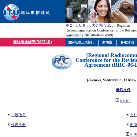
主页
:
ITU-R
； :
大会和会议
; :
: [Regional
Radiocommunication Conference for the Revisio
Agreement (RRC-06-Rev.GE89)]
无线电通信部门(ITU-R)
国际电联三大部门
新闻室
各项活动
[Regional Radiocomm
Conference for the Revisi
Agreement (RRC-06-
[(Geneva, Switzerland, 15 May-
最后文件
全部展开
一般信息
文
代表注册
出
相