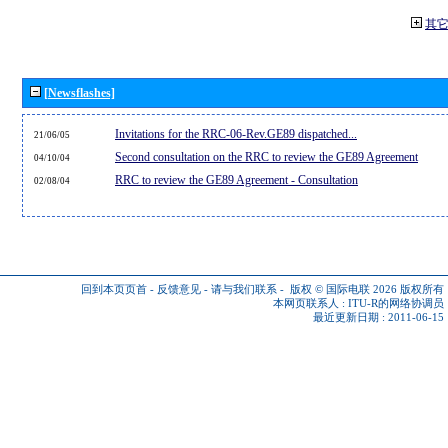
其
[Newsflashes]
Invitations for the RRC-06-Rev.GE89 dispatched...
21/06/05
Second consultation on the RRC to review the GE89 Agreement
04/10/04
RRC to review the GE89 Agreement - Consultation
02/08/04
回到本页页首
-
反馈意见
-
请与我们联系
-
版权 © 国际电联 2026
版权所有
本网页联系人 :
ITU-R的网络协调员
最近更新日期 : 2011-06-15