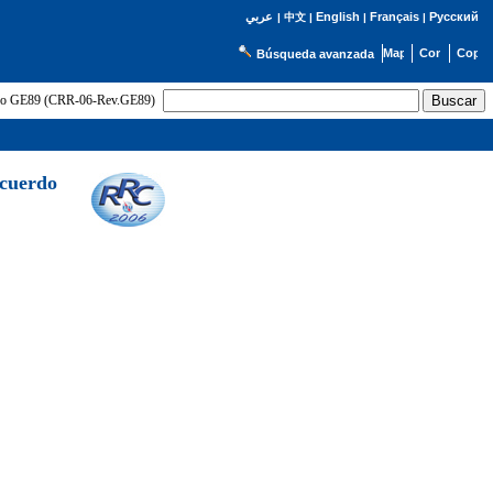
English
Français
Русский
عربي
|
中文
|
|
|
Búsqueda avanzada
uerdo GE89 (CRR-06-Rev.GE89)
Acuerdo