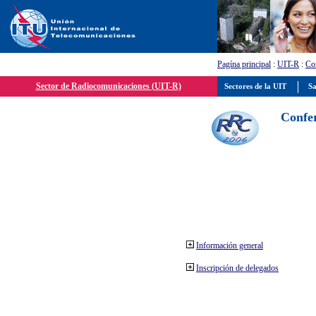
Pagína principal
:
UIT-R
:
Con
Sector de Radiocomunicaciones (UIT-R)
Sectores de la UIT
Sa
Confer
Información general
Inscripción de delegados