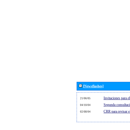
[Newsflashes]
Invitaciones para 
21/06/05
Segunda consultaci
04/10/04
CRR para revisar 
02/08/04