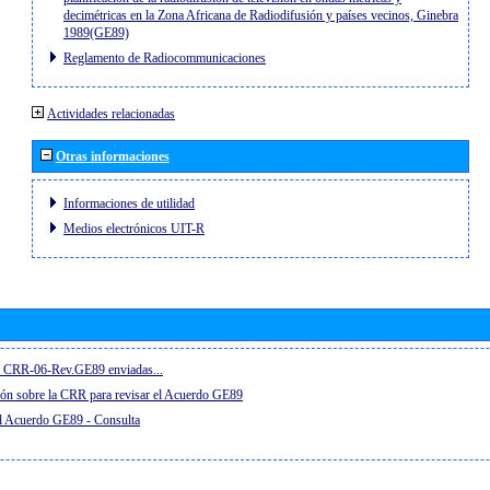
decimétricas en la Zona Africana de Radiodifusión y países vecinos, Ginebra
1989(GE89)
Reglamento de Radiocommunicaciones
Actividades relacionadas
Otras informaciones
Informaciones de utilidad
Medios electrónicos UIT-R
el CRR-06-Rev.GE89 enviadas...
ón sobre la CRR para revisar el Acuerdo GE89
el Acuerdo GE89 - Consulta