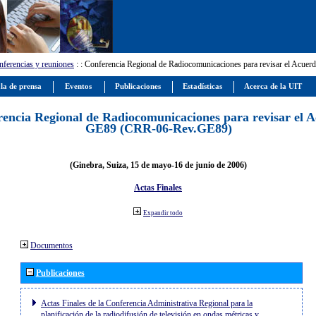
ferencias y reuniones
:
: Conferencia Regional de Radiocomunicaciones para revisar el Ac
la de prensa
Eventos
Publicaciones
Estadísticas
Acerca de la UIT
encia Regional de Radiocomunicaciones para revisar el 
GE89 (CRR-06-Rev.GE89)
(Ginebra, Suiza, 15 de mayo-16 de junio de 2006)
Actas Finales
Expandir todo
Documentos
Publicaciones
Actas Finales de la Conferencia Administrativa Regional para la
planificación de la radiodifusión de televisión en ondas métricas y