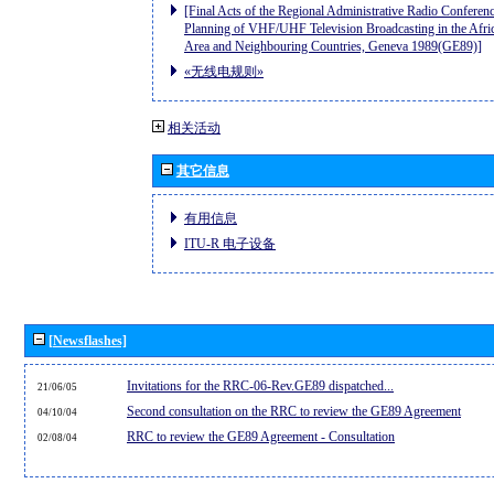
[Final Acts of the Regional Administrative Radio Conferenc
Planning of VHF/UHF Television Broadcasting in the Afri
Area and Neighbouring Countries, Geneva 1989(GE89)]
«无线电规则»
相关活动
其它信息
有用信息
ITU-R 电子设备
[Newsflashes]
Invitations for the RRC-06-Rev.GE89 dispatched...
21/06/05
Second consultation on the RRC to review the GE89 Agreement
04/10/04
RRC to review the GE89 Agreement - Consultation
02/08/04