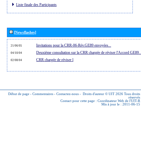
Liste finale des Participants
[Newsflashes]
Invitations pour la CRR-06-Rév.GE89 envoyées...
21/06/05
Deuxième consultation sur la CRR chargée de réviser l'Accord GE89..
04/10/04
CRR chargée de réviser l
02/08/04
Début de page
-
Commentaires
-
Contactez-nous
-
Droits d'auteur © UIT 2026
Tous droits
réservés
Contact pour cette page :
Coordinateur Web de l'UIT-R
Mis à jour le : 2011-06-15