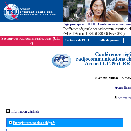
Page principale
:
UIT-R
:
Conférences et réunion
Conférence régionale des radiocommunications c
réviser l´Accord GE89 (CRR-06-Rev.GE89)
Secteur des radiocommunications (UIT-
Secteurs de l'UIT
Salle de presse
E
R)
Conférence régi
radiocommunications cha
´Accord GE89 (CRR
(Genève, Suisse, 15 mai
Actes final
Afficher to
Information générale
Enregistrement des délégués