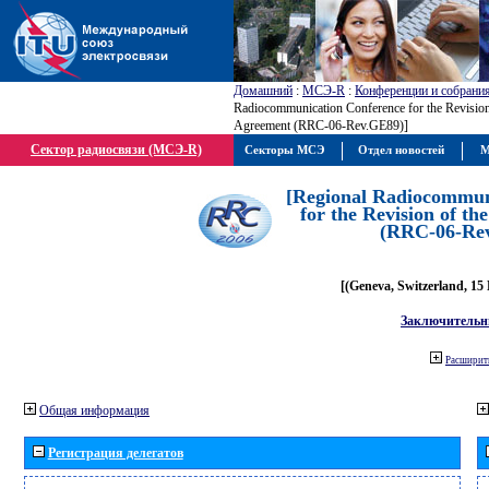
Домашний
:
МСЭ-R
:
Конференции и собрани
Radiocommunication Conference for the Revisio
Agreement (RRC-06-Rev.GE89)]
Сектор радиосвязи (МСЭ-R)
Секторы МСЭ
Отдел новостей
М
[Regional Radiocommun
for the Revision of t
(RRC-06-Re
[(Geneva, Switzerland, 15
Заключительн
Расширить
Общая информация
Регистрация делегатов