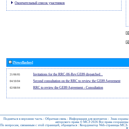
Окончательный список участников
[Newsflashes]
Invitations for the RRC-06-Rev.GE89 dispatched...
21/06/05
Second consultation on the RRC to review the GE89 Agreement
04/10/04
RRC to review the GE89 Agreement - Consultation
02/08/04
Подняться в верхнюю часть
-
Обратная связь
-
Информация для контактов
-
Знак охраны
авторского права © МСЭ 2026
Все права сохранены
По вопросам, связанным с этой страницей, обращаться :
Координатор Web-страницы МСЭ-
R