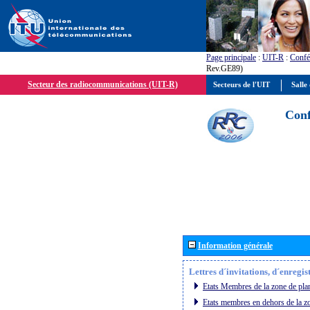
Page principale
:
UIT-R
:
Confé
Rev.GE89)
Secteur des radiocommunications (UIT-R)
Secteurs de l'UIT
Salle 
Conf
Information générale
Lettres d´invitations, d´enregi
Etats Membres de la zone de plan
Etats membres en dehors de la zo