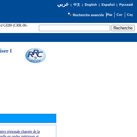
عربي
English
Español
Русский
|
中文
|
|
|
Recherche avancée
cord GE89 (CRR-06-
ser l
tive régionale chargée de la
suelle en ondes métriques et