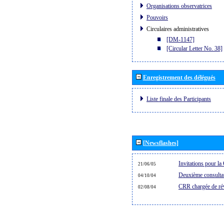
Organisations observatrices
Pouvoirs
Circulaires administratives
[DM-1147]
[Circular Letter No. 38]
Enregistrement des délégués
Liste finale des Participants
[Newsflashes]
Invitations pour 
21/06/05
Deuxième consultat
04/10/04
CRR chargée de rév
02/08/04