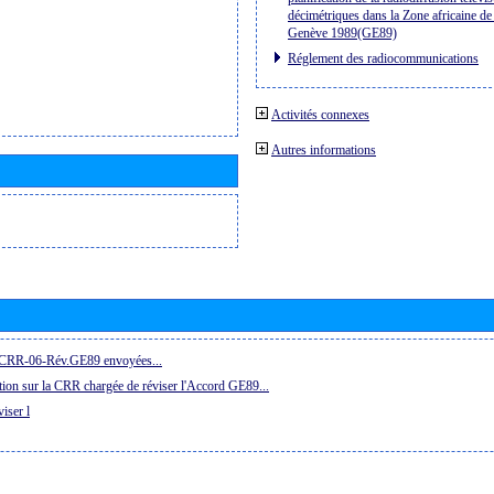
décimétriques dans la Zone africaine de 
Genève 1989(GE89)
Réglement des radiocommunications
Activités connexes
Autres informations
la CRR-06-Rév.GE89 envoyées...
ion sur la CRR chargée de réviser l'Accord GE89...
iser l