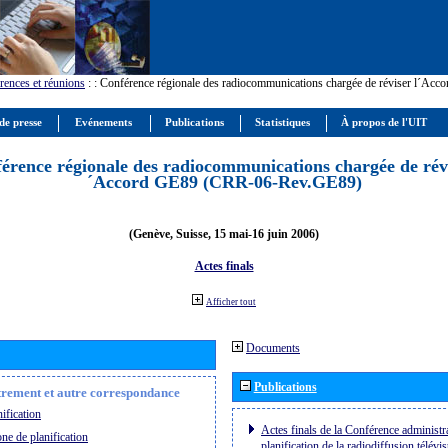
rences et réunions
:
: Conférence régionale des radiocommunications chargée de réviser l´Ac
de presse
Evénements
Publications
Statistiques
À propos de l'UIT
érence régionale des radiocommunications chargée de révi
´Accord GE89 (CRR-06-Rev.GE89)
(Genève, Suisse, 15 mai-16 juin 2006)
Actes finals
Afficher tout
Documents
Publications
strement et autre correspondance
ification
Actes finals de la Conférence administra
ne de planification
planification de la radiodiffusion télévi