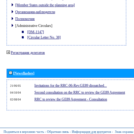
[Member States outside the planning area]
Организации-наблюдатели
Полномочия
[Administrative Circulars]
[DM-1147]
[Circular Letter No. 38]
Регистрация делегатов
[Newsflashes]
Invitations for the RRC-06-Rev.GE89 dispatched...
21/06/05
Second consultation on the RRC to review the GE89 Agreement
04/10/04
RRC to review the GE89 Agreement - Consultation
02/08/04
Подняться в верхнюю часть
-
Обратная связь
-
Информация для контактов
-
Знак охраны