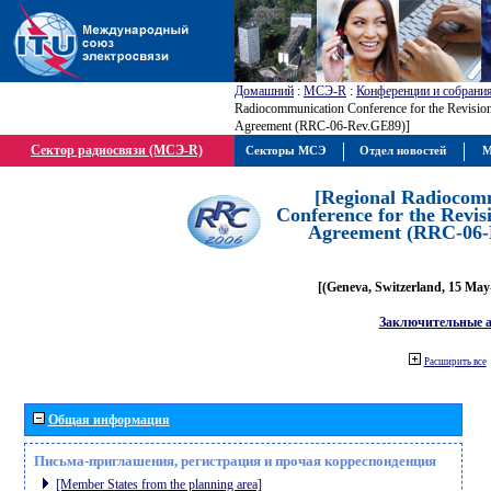
Домашний
:
МСЭ-R
:
Конференции и собрани
Radiocommunication Conference for the Revisio
Agreement (RRC-06-Rev.GE89)]
Сектор радиосвязи (МСЭ-R)
Секторы МСЭ
Отдел новостей
М
[Regional Radiocom
Conference for the Revis
Agreement (RRC-06-
[(Geneva, Switzerland, 15 May
Заключительные 
Расширить все
Общая информация
Письма-приглашения, регистрация и прочая корреспонденция
[Member States from the planning area]