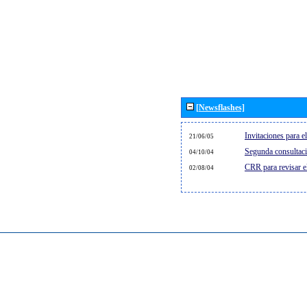
[Newsflashes]
Invitaciones para 
21/06/05
Segunda consultaci
04/10/04
CRR para revisar 
02/08/04