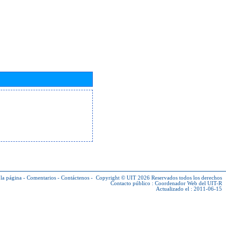
la página
-
Comentarios
-
Contáctenos
-
Copyright © UIT 2026
Reservados todos los derechos
Contacto público :
Coordenador Web del UIT-R
Actualizado el : 2011-06-15