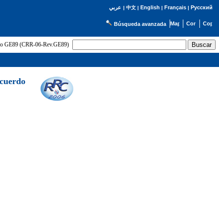
English
Français
Русский
عربي
|
中文
|
|
|
Búsqueda avanzada
uerdo GE89 (CRR-06-Rev.GE89)
Acuerdo