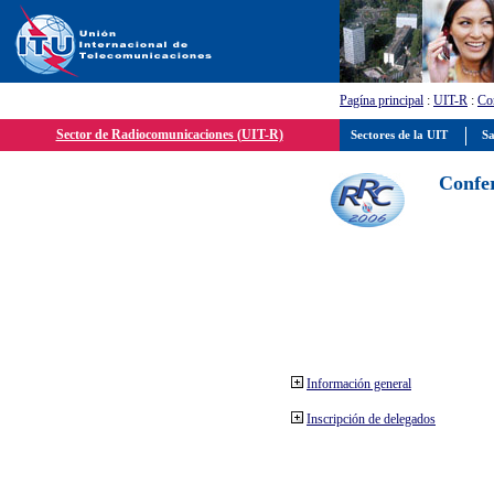
Pagína principal
:
UIT-R
:
Con
Sector de Radiocomunicaciones (UIT-R)
Sectores de la UIT
Sa
Confer
Información general
Inscripción de delegados