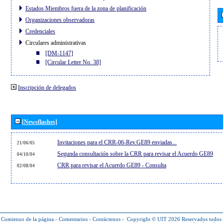
Estados Miembros fuera de la zona de planificación
Organizaciones observadoras
Credenciales
Circulares administrativas
[DM-1147]
[Circular Letter No. 38]
Inscripción de delegados
[Newsflashes]
Invitaciones para el CRR-06-Rev.GE89 enviadas...
21/06/05
Segunda consultación sobre la CRR para revisar el Acuerdo GE89
04/10/04
CRR para revisar el Acuerdo GE89 - Consulta
02/08/04
Comienzo de la página
-
Comentarios
-
Contáctenos
-
Copyright © UIT 2026
Reservados todos