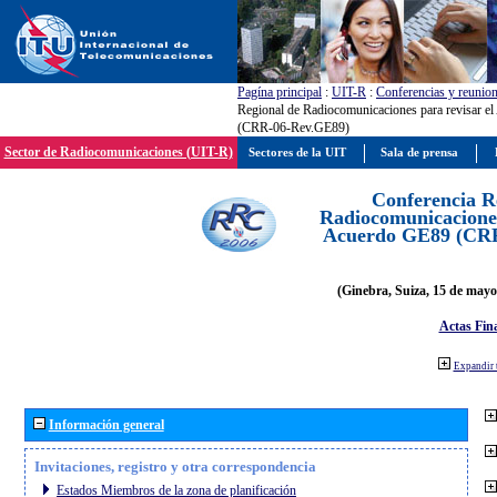
Pagína principal
:
UIT-R
:
Conferencias y reunio
Regional de Radiocomunicaciones para revisar e
(CRR-06-Rev.GE89)
Sector de Radiocomunicaciones (UIT-R)
Sectores de la UIT
Sala de prensa
Conferencia R
Radiocomunicaciones
Acuerdo GE89 (CR
(Ginebra, Suiza, 15 de mayo
Actas Fina
Expandir 
Información general
Invitaciones, registro y otra correspondencia
Estados Miembros de la zona de planificación