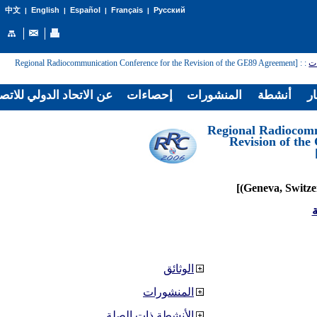
English
Español
Français
Русский
中文
|
|
|
|
: [Regional Radiocommunication Conference for the Revision of the GE89 Agreement
:
ات
ار
أنشطة
المنشورات
إحصاءات
عن الاتحاد الدولي للاتص
[Regional Radiocom
Revision of th
ة
الوثائق
المنشورات
الأنشطة ذات الصلة