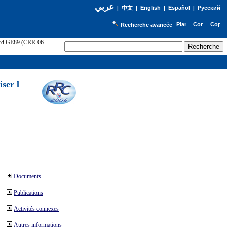
عربي
English
Español
Русский
|
中文
|
|
|
Recherche avancée
cord GE89 (CRR-06-
ser l
Documents
Publications
Activités connexes
Autres informations