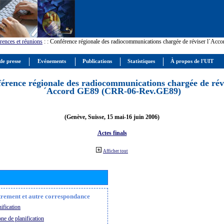
rences et réunions
:
: Conférence régionale des radiocommunications chargée de réviser l´Ac
de presse
Evénements
Publications
Statistiques
À propos de l'UIT
érence régionale des radiocommunications chargée de révi
´Accord GE89 (CRR-06-Rev.GE89)
(Genève, Suisse, 15 mai-16 juin 2006)
Actes finals
Afficher tout
strement et autre correspondance
ification
ne de planification