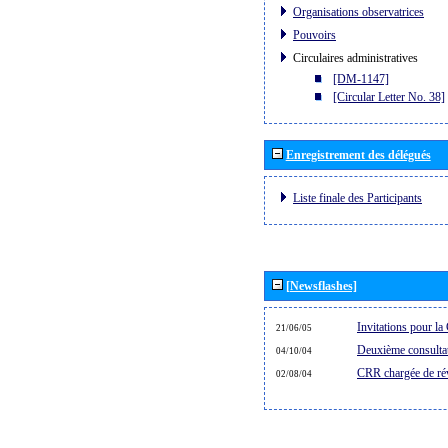
Organisations observatrices
Pouvoirs
Circulaires administratives
[DM-1147]
[Circular Letter No. 38]
Enregistrement des délégués
Liste finale des Participants
[Newsflashes]
Invitations pour 
21/06/05
Deuxième consultat
04/10/04
CRR chargée de rév
02/08/04