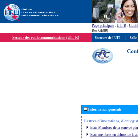
Page principale
:
UIT-R
:
Confé
Rev.GE89)
Secteur des radiocommunications (UIT-R)
Secteurs de l'UIT
Salle 
Conf
Information générale
Lettres d´invitations, d´enregi
Etats Membres de la zone de plan
Etats membres en dehors de la zo