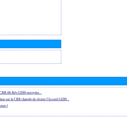
la CRR-06-Rév.GE89 envoyées...
ion sur la CRR chargée de réviser l'Accord GE89...
iser l