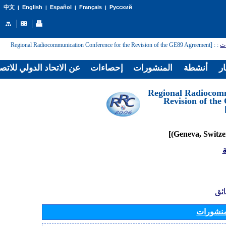
English
Español
Français
Русский
中文
|
|
|
|
: [Regional Radiocommunication Conference for the Revision of the GE89 Agreement
:
ات
ار
أنشطة
المنشورات
إحصاءات
عن الاتحاد الدولي للاتص
[Regional Radiocom
Revision of th
ة
ائق
منشورات