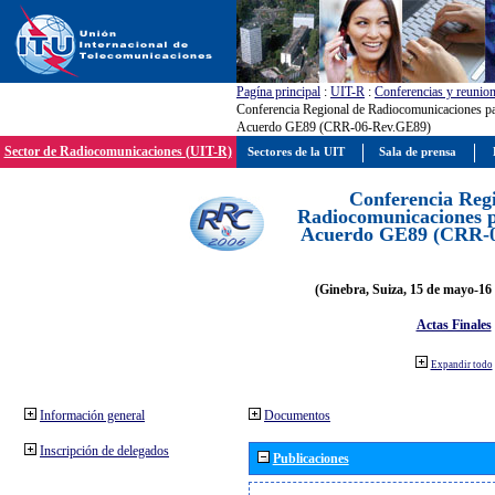
Pagína principal
:
UIT-R
:
Conferencias y reunio
Conferencia Regional de Radiocomunicaciones par
Acuerdo GE89 (CRR-06-Rev.GE89)
Sector de Radiocomunicaciones (UIT-R)
Sectores de la UIT
Sala de prensa
Conferencia Reg
Radiocomunicaciones pa
Acuerdo GE89 (CRR-
(Ginebra, Suiza, 15 de mayo-16 
Actas Finales
Expandir todo
Información general
Documentos
Inscripción de delegados
Publicaciones