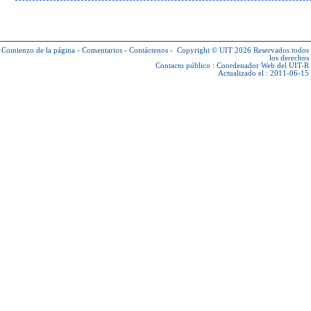
Comienzo de la página
-
Comentarios
-
Contáctenos
-
Copyright © UIT 2026
Reservados todos
los derechos
Contacto público :
Coordenador Web del UIT-R
Actualizado el : 2011-06-15