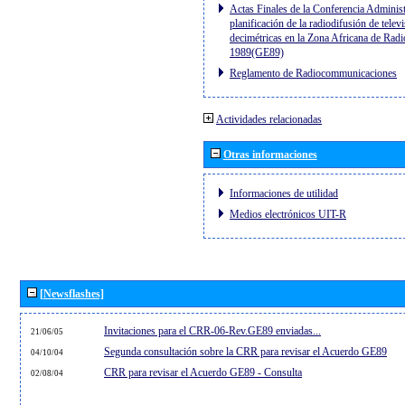
Actas Finales de la Conferencia Administ
planificación de la radiodifusión de telev
decimétricas en la Zona Africana de Radi
1989(GE89)
Reglamento de Radiocommunicaciones
Actividades relacionadas
Otras informaciones
Informaciones de utilidad
Medios electrónicos UIT-R
[Newsflashes]
Invitaciones para el CRR-06-Rev.GE89 enviadas...
21/06/05
Segunda consultación sobre la CRR para revisar el Acuerdo GE89
04/10/04
CRR para revisar el Acuerdo GE89 - Consulta
02/08/04