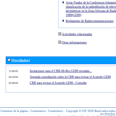
Actas Finales de la Conferencia Administ
planificación de la radiodifusión de telev
decimétricas en la Zona Africana de Radi
1989(GE89)
Reglamento de Radiocommunicaciones
Actividades relacionadas
Otras informaciones
[Newsflashes]
Invitaciones para el CRR-06-Rev.GE89 enviadas...
21/06/05
Segunda consultación sobre la CRR para revisar el Acuerdo GE89
04/10/04
CRR para revisar el Acuerdo GE89 - Consulta
02/08/04
Comienzo de la página
-
Comentarios
-
Contáctenos
-
Copyright © UIT 2026
Reservados todos
los derechos