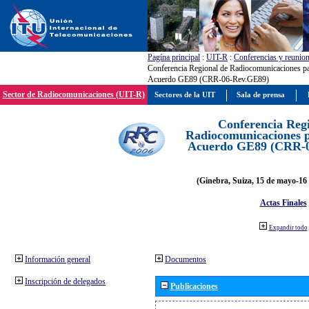
Pagína principal
:
UIT-R
:
Conferencias y reunio
Conferencia Regional de Radiocomunicaciones par
Acuerdo GE89 (CRR-06-Rev.GE89)
Sector de Radiocomunicaciones (UIT-R)
Sectores de la UIT
Sala de prensa
Conferencia Reg
Radiocomunicaciones pa
Acuerdo GE89 (CRR-
(Ginebra, Suiza, 15 de mayo-16 
Actas Finales
Expandir todo
Información general
Documentos
Inscripción de delegados
Publicaciones