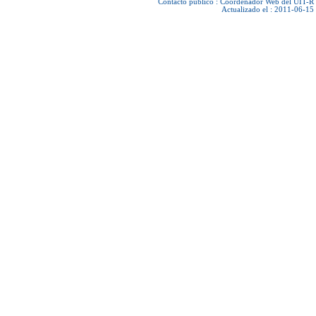
Contacto público :
Coordenador Web del UIT-R
Actualizado el : 2011-06-15