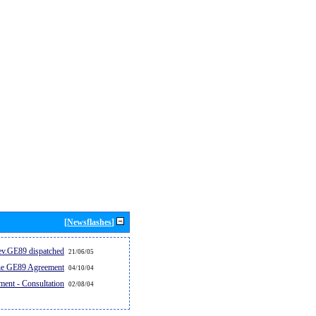
[Newsflashes]
v.GE89 dispatched...
21/06/05
the GE89 Agreement
04/10/04
ent - Consultation
02/08/04