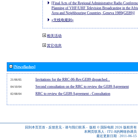
[Final Acts of the Regional Administrative Radio Conferenc
Planning of VHF/UHF Television Broadcasting in the Afri
Area and Neighbouring Countries, Geneva 1989(GE89)]
«无线电规则»
相关活动
其它信息
[Newsflashes]
Invitations for the RRC-06-Rev.GE89 dispatched...
21/06/05
Second consultation on the RRC to review the GE89 Agreement
04/10/04
RRC to review the GE89 Agreement - Consultation
02/08/04
回到本页页首
-
反馈意见
-
请与我们联系
-
版权 © 国际电联 2026
版权所有
本网页联系人 :
ITU-R的网络协调员
最近更新日期 : 2011-06-15