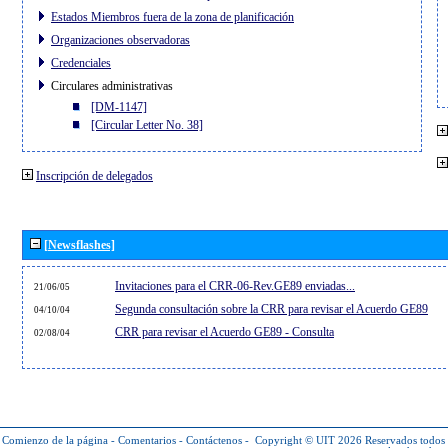
Estados Miembros fuera de la zona de planificación
Organizaciones observadoras
Credenciales
Circulares administrativas
[DM-1147]
[Circular Letter No. 38]
Inscripción de delegados
[Newsflashes]
Invitaciones para el CRR-06-Rev.GE89 enviadas...
21/06/05
Segunda consultación sobre la CRR para revisar el Acuerdo GE89
04/10/04
CRR para revisar el Acuerdo GE89 - Consulta
02/08/04
Comienzo de la página
-
Comentarios
-
Contáctenos
-
Copyright © UIT 2026
Reservados todos