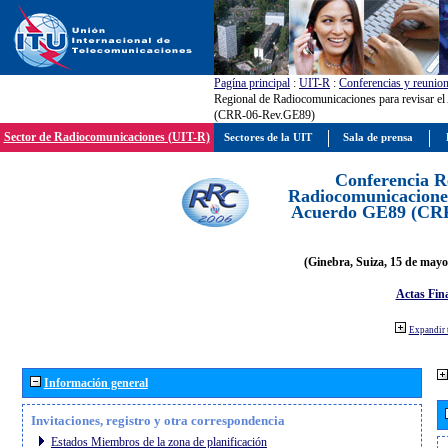
Pagína principal
:
UIT-R
:
Conferencias y reunio
Regional de Radiocomunicaciones para revisar e
(CRR-06-Rev.GE89)
Sector de Radiocomunicaciones (UIT-R)
Sectores de la UIT
Sala de prensa
Conferencia R
Radiocomunicaciones
Acuerdo GE89 (CR
(Ginebra, Suiza, 15 de mayo
Actas Fina
Expandir 
Información general
Invitaciones, registro y otra correspondencia
Estados Miembros de la zona de planificación