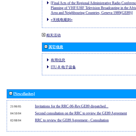
[Final Acts of the Regional Administrative Radio Conferenc
Planning of VHF/UHF Television Broadcasting in the Afri
Area and Neighbouring Countries, Geneva 1989(GE89)]
«无线电规则»
相关活动
其它信息
有用信息
ITU-R 电子设备
[Newsflashes]
Invitations for the RRC-06-Rev.GE89 dispatched...
21/06/05
Second consultation on the RRC to review the GE89 Agreement
04/10/04
RRC to review the GE89 Agreement - Consultation
02/08/04