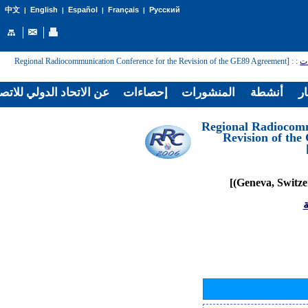
English
Español
Français
Русский
中文
|
|
|
|
: [Regional Radiocommunication Conference for the Revision of the GE89 Agreement
:
ات
ار
أنشطة
المنشورات
إحصاءات
عن الاتحاد الدولي للاتص
[Regional Radiocom
Revision of th
ة