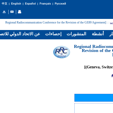
English
Español
Français
Русский
中文
|
|
|
|
: [Regional Radiocommunication Conference for the Revision of the GE89 Agreement
:
ات
ار
أنشطة
المنشورات
إحصاءات
عن الاتحاد الدولي للاتص
[Regional Radiocom
Revision of th
ة