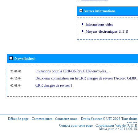
Autres informations
Informations utiles
Moyens électroniques UIT-R
[Newsflashes]
Invitations pour la CRR-06-Rév.GE89 envoyées...
21/06/05
Deuxième consultation sur la CRR chargée de réviser l'Accord GE89..
04/10/04
CRR chargée de réviser l
02/08/04
Début de page
-
Commentaires
-
Contactez-nous
-
Droits d'auteur © UIT 2026
Tous droits
réservés
Contact pour cette page :
Coordinateur Web de l'UIT-R
Mis à jour le : 2011-06-15