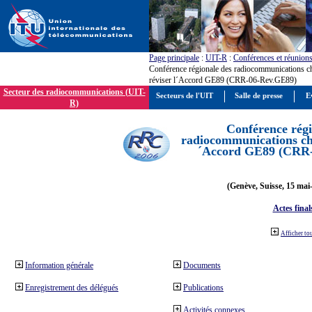
Page principale
:
UIT-R
:
Conférences et réunion
Conférence régionale des radiocommunications c
réviser l´Accord GE89 (CRR-06-Rev.GE89)
Secteur des radiocommunications (UIT-
Secteurs de l'UIT
Salle de presse
E
R)
Conférence régi
radiocommunications cha
´Accord GE89 (CRR
(Genève, Suisse, 15 mai
Actes final
Afficher to
Information générale
Documents
Enregistrement des délégués
Publications
Activités connexes