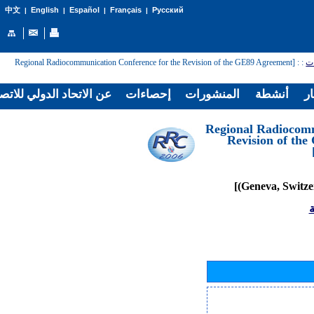
English
Español
Français
Русский
中文
|
|
|
|
: [Regional Radiocommunication Conference for the Revision of the GE89 Agreement
:
ات
ار
أنشطة
المنشورات
إحصاءات
عن الاتحاد الدولي للاتص
[Regional Radiocom
Revision of th
ة