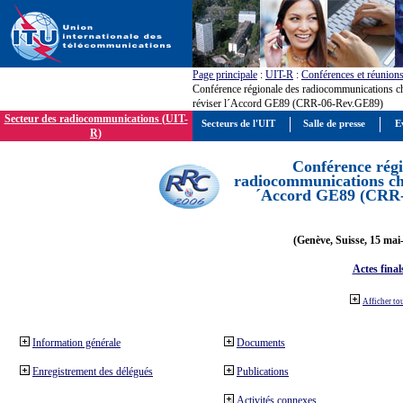
Page principale
:
UIT-R
:
Conférences et réunion
Conférence régionale des radiocommunications c
réviser l´Accord GE89 (CRR-06-Rev.GE89)
Secteur des radiocommunications (UIT-
Secteurs de l'UIT
Salle de presse
E
R)
Conférence régi
radiocommunications cha
´Accord GE89 (CRR
(Genève, Suisse, 15 mai
Actes final
Afficher to
Information générale
Documents
Enregistrement des délégués
Publications
Activités connexes