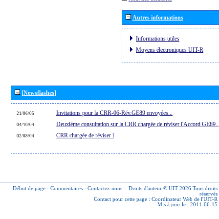
Autres informations
Informations utiles
Moyens électroniques UIT-R
[Newsflashes]
Invitations pour la CRR-06-Rév.GE89 envoyées...
21/06/05
Deuxième consultation sur la CRR chargée de réviser l'Accord GE89..
04/10/04
CRR chargée de réviser l
02/08/04
Début de page
-
Commentaires
-
Contactez-nous
-
Droits d'auteur © UIT 2026
Tous droits
réservés
Contact pour cette page :
Coordinateur Web de l'UIT-R
Mis à jour le : 2011-06-15