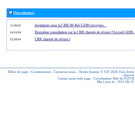
[Newsflashes]
Invitations pour la CRR-06-Rév.GE89 envoyées...
21/06/05
Deuxième consultation sur la CRR chargée de réviser l'Accord GE89..
04/10/04
CRR chargée de réviser l
02/08/04
Début de page
-
Commentaires
-
Contactez-nous
-
Droits d'auteur © UIT 2026
Tous droits
réservés
Contact pour cette page :
Coordinateur Web de l'UIT-R
Mis à jour le : 2011-06-15