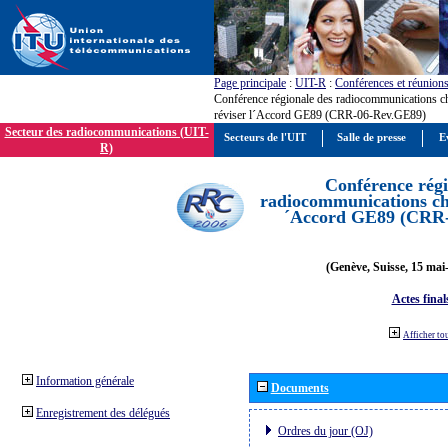
Page principale
:
UIT-R
:
Conférences et réunion
Conférence régionale des radiocommunications c
réviser l´Accord GE89 (CRR-06-Rev.GE89)
Secteur des radiocommunications (UIT-
Secteurs de l'UIT
Salle de presse
E
R)
Conférence régi
radiocommunications cha
´Accord GE89 (CRR
(Genève, Suisse, 15 mai
Actes final
Afficher to
Information générale
Documents
Enregistrement des délégués
Ordres du jour (OJ)