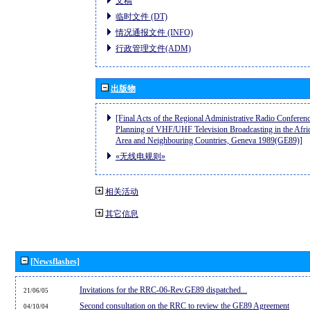
文稿
临时文件 (DT)
情况通报文件 (INFO)
行政管理文件(ADM)
出版物
[Final Acts of the Regional Administrative Radio Conferenc
Planning of VHF/UHF Television Broadcasting in the Afri
Area and Neighbouring Countries, Geneva 1989(GE89)]
«无线电规则»
相关活动
其它信息
[Newsflashes]
Invitations for the RRC-06-Rev.GE89 dispatched...
21/06/05
Second consultation on the RRC to review the GE89 Agreement
04/10/04