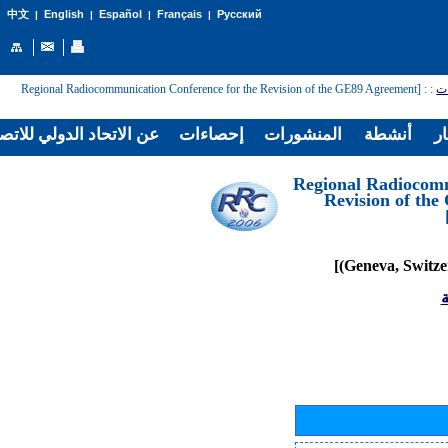
English
Español
Français
Русский
中文
|
|
|
|
: [Regional Radiocommunication Conference for the Revision of the GE89 Agreement
:
ات
ار
أنشطة
المنشورات
إحصاءات
عن الاتحاد الدولي للاتص
[Regional Radiocom
Revision of th
ة