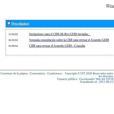
Otr
[Newsflashes]
Invitaciones para el CRR-06-Rev.GE89 enviadas...
21/06/05
Segunda consultación sobre la CRR para revisar el Acuerdo GE89
04/10/04
CRR para revisar el Acuerdo GE89 - Consulta
02/08/04
Comienzo de la página
-
Comentarios
-
Contáctenos
-
Copyright © UIT 2026
Reservados todos
los derechos
Contacto público :
Coordenador Web del UIT-R
Actualizado el : 2011-06-15