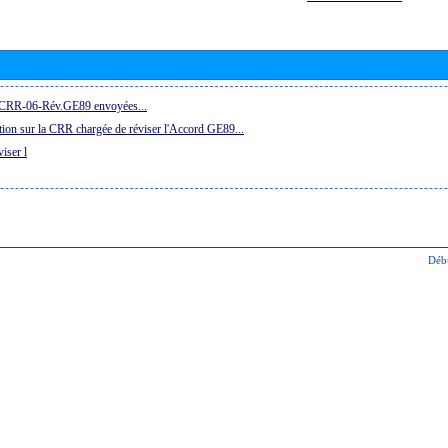
la CRR-06-Rév.GE89 envoyées...
ion sur la CRR chargée de réviser l'Accord GE89...
iser l
Déb