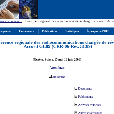
rences et réunions
:
: Conférence régionale des radiocommunications chargée de réviser l´Ac
de presse
Evénements
Publications
Statistiques
À propos de l'UIT
érence régionale des radiocommunications chargée de révi
´Accord GE89 (CRR-06-Rev.GE89)
(Genève, Suisse, 15 mai-16 juin 2006)
Actes finals
Afficher tout
Documents
Publications
Activités connexes
Autres informations