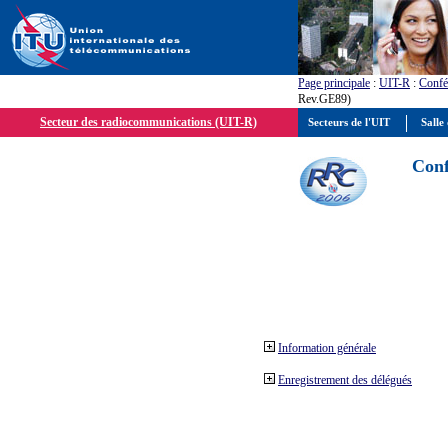
Page principale
:
UIT-R
:
Confé
Rev.GE89)
Secteur des radiocommunications (UIT-R)
Secteurs de l'UIT
Salle 
Conf
Information générale
Enregistrement des délégués