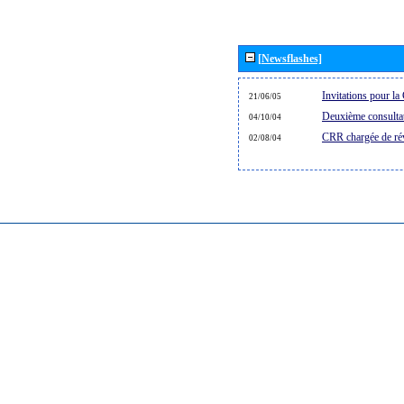
[Newsflashes]
Invitations pour 
21/06/05
Deuxième consultat
04/10/04
CRR chargée de rév
02/08/04