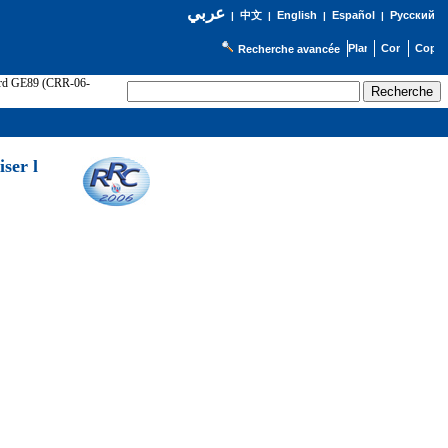
عربي
English
Español
Русский
|
中文
|
|
|
Recherche avancée
cord GE89 (CRR-06-
ser l