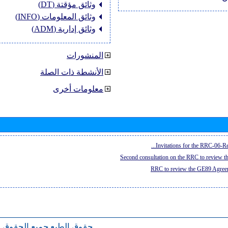
وثائق مؤقتة (DT)
وثائق المعلومات (INFO)
وثائق إدارية (ADM)
المنشورات
الأنشطة ذات الصلة
معلومات أخرى
Invitations for the RRC-06-Re
Second consultation on the RRC to review 
RRC to review the GE89 Agreem
حقوق الطبع
جميع الحقوق 