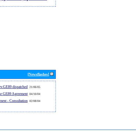
[Newsflashes]
v.GE89 dispatched...
21/06/05
the GE89 Agreement
04/10/04
ent - Consultation
02/08/04