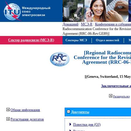
Домашний
:
МСЭ-R
:
Конференции и собрани
Radiocommunication Conference for the Revisio
Agreement (RRC-06-Rev.GE89)]
Сектор радиосвязи (МСЭ-R)
Секторы МСЭ
Отдел новостей
М
[Regional Radiocom
Conference for the Revis
Agreement (RRC-06-
[(Geneva, Switzerland, 15 May
Заключительные 
Расширить все
Общая информация
Документы
Регистрация делегатов
Повестки дня (OJ)