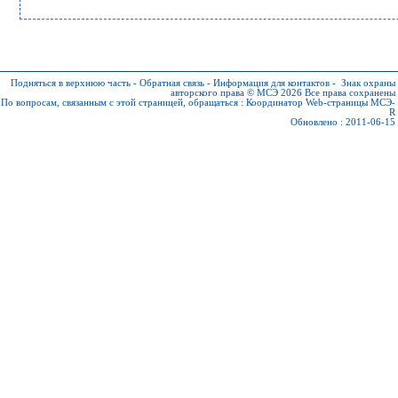
Подняться в верхнюю часть
-
Обратная связь
-
Информация для контактов
-
Знак охраны
авторского права © МСЭ 2026
Все права сохранены
По вопросам, связанным с этой страницей, обращаться :
Координатор Web-страницы МСЭ-
R
Обновлено : 2011-06-15