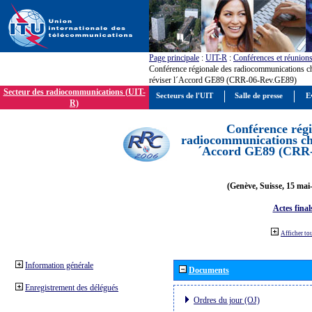
Page principale
:
UIT-R
:
Conférences et réunion
Conférence régionale des radiocommunications c
réviser l´Accord GE89 (CRR-06-Rev.GE89)
Secteur des radiocommunications (UIT-
Secteurs de l'UIT
Salle de presse
E
R)
Conférence régi
radiocommunications cha
´Accord GE89 (CRR
(Genève, Suisse, 15 mai
Actes final
Afficher to
Information générale
Documents
Enregistrement des délégués
Ordres du jour (OJ)