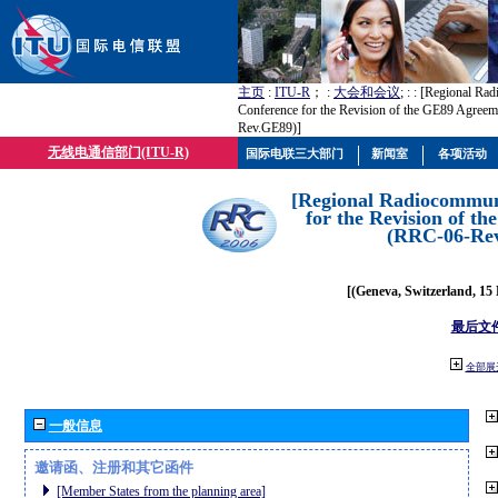
主页
:
ITU-R
； :
大会和会议
; :
: [Regional Ra
Conference for the Revision of the GE89 Agree
Rev.GE89)]
无线电通信部门(ITU-R)
国际电联三大部门
新闻室
各项活动
[Regional Radiocommun
for the Revision of t
(RRC-06-Re
[(Geneva, Switzerland, 15
最后文
全部展
一般信息
邀请函、注册和其它函件
[Member States from the planning area]