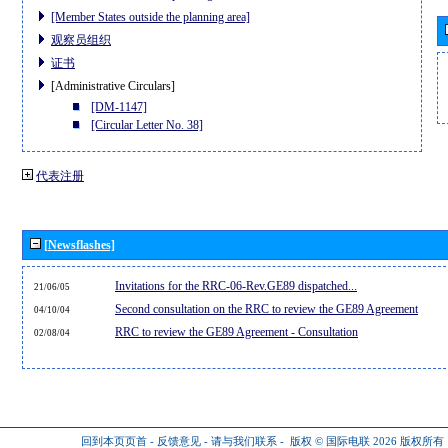
[Member States outside the planning area]
观察员组织
证书
[Administrative Circulars]
[DM-1147]
[Circular Letter No. 38]
代表注册
[Newsflashes]
Invitations for the RRC-06-Rev.GE89 dispatched...
21/06/05
Second consultation on the RRC to review the GE89 Agreement
04/10/04
RRC to review the GE89 Agreement - Consultation
02/08/04
回到本页页首
-
反馈意见
-
请与我们联系
-
版权 © 国际电联 2026
版权所有