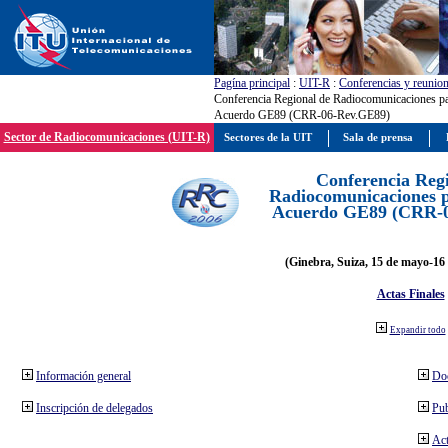
Pagína principal
:
UIT-R
:
Conferencias y reunio
Conferencia Regional de Radiocomunicaciones par
Acuerdo GE89 (CRR-06-Rev.GE89)
Sector de Radiocomunicaciones (UIT-R)
Sectores de la UIT
Sala de prensa
Conferencia Reg
Radiocomunicaciones pa
Acuerdo GE89 (CRR-
(Ginebra, Suiza, 15 de mayo-16 
Actas Finales
Expandir todo
Información general
Do
Inscripción de delegados
Pub
Act