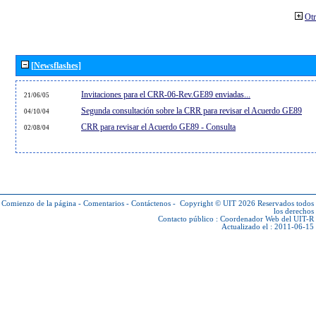
Otr
[Newsflashes]
Invitaciones para el CRR-06-Rev.GE89 enviadas...
21/06/05
Segunda consultación sobre la CRR para revisar el Acuerdo GE89
04/10/04
CRR para revisar el Acuerdo GE89 - Consulta
02/08/04
Comienzo de la página
-
Comentarios
-
Contáctenos
-
Copyright © UIT 2026
Reservados todos
los derechos
Contacto público :
Coordenador Web del UIT-R
Actualizado el : 2011-06-15