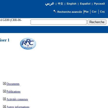
عربي
English
Español
Русский
|
中文
|
|
|
Recherche avancée
cord GE89 (CRR-06-
ser l
Documents
Publications
Activités connexes
Autres informations