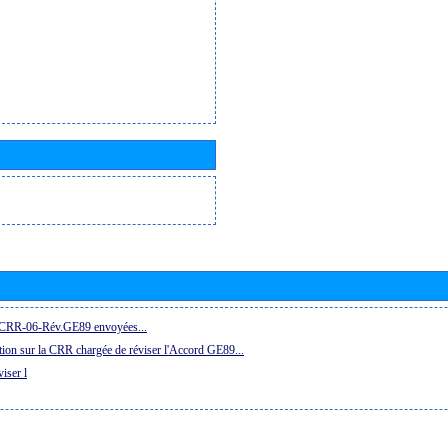
la CRR-06-Rév.GE89 envoyées...
ion sur la CRR chargée de réviser l'Accord GE89...
iser l