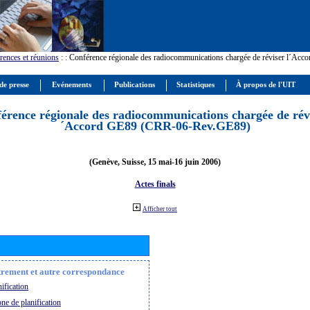
rences et réunions
:
: Conférence régionale des radiocommunications chargée de réviser l´Ac
de presse
Evénements
Publications
Statistiques
À propos de l'UIT
érence régionale des radiocommunications chargée de révi
´Accord GE89 (CRR-06-Rev.GE89)
(Genève, Suisse, 15 mai-16 juin 2006)
Actes finals
Afficher tout
strement et autre correspondance
ification
ne de planification