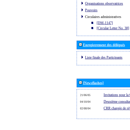
Organisations observatrices
Pouvoirs
Circulaires administratives
[DM-1147]
[Circular Letter No. 38]
Enregistrement des délégués
Liste finale des Participants
[Newsflashes]
Invitations pour 
21/06/05
Deuxième consultat
04/10/04
CRR chargée de rév
02/08/04