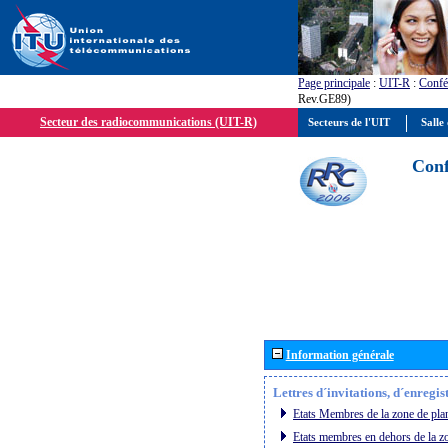
Page principale
:
UIT-R
:
Confé
Rev.GE89)
Secteur des radiocommunications (UIT-R)
Secteurs de l'UIT
Salle 
Conf
Information générale
Lettres d´invitations, d´enregi
Etats Membres de la zone de plan
Etats membres en dehors de la zo