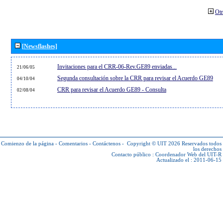
Otr
[Newsflashes]
Invitaciones para el CRR-06-Rev.GE89 enviadas...
21/06/05
Segunda consultación sobre la CRR para revisar el Acuerdo GE89
04/10/04
CRR para revisar el Acuerdo GE89 - Consulta
02/08/04
Comienzo de la página
-
Comentarios
-
Contáctenos
-
Copyright © UIT 2026
Reservados todos
los derechos
Contacto público :
Coordenador Web del UIT-R
Actualizado el : 2011-06-15