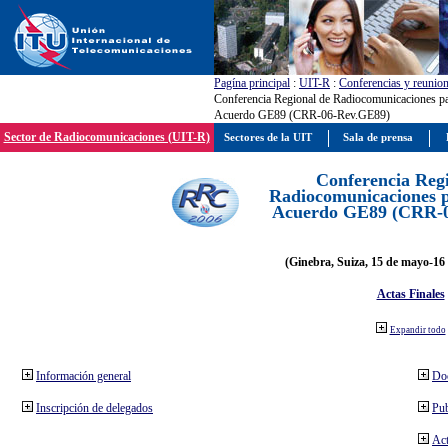
Pagína principal
:
UIT-R
:
Conferencias y reunio
Conferencia Regional de Radiocomunicaciones par
Acuerdo GE89 (CRR-06-Rev.GE89)
Sector de Radiocomunicaciones (UIT-R)
Sectores de la UIT
Sala de prensa
Conferencia Reg
Radiocomunicaciones pa
Acuerdo GE89 (CRR-
(Ginebra, Suiza, 15 de mayo-16 
Actas Finales
Expandir todo
Información general
Do
Inscripción de delegados
Pub
Act