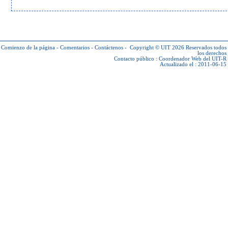
Comienzo de la página
-
Comentarios
-
Contáctenos
-
Copyright © UIT 2026
Reservados todos
los derechos
Contacto público :
Coordenador Web del UIT-R
Actualizado el : 2011-06-15