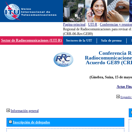
Pagína principal
:
UIT-R
:
Conferencias y reunio
Regional de Radiocomunicaciones para revisar e
(CRR-06-Rev.GE89)
Sector de Radiocomunicaciones (UIT-R)
Sectores de la UIT
Sala de prensa
Conferencia R
Radiocomunicaciones
Acuerdo GE89 (CR
(Ginebra, Suiza, 15 de mayo
Actas Fina
Expandir 
Información general
Inscripción de delegados