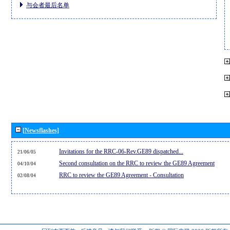
与会者最后名单
[Newsflashes]
Invitations for the RRC-06-Rev.GE89 dispatched...
21/06/05
Second consultation on the RRC to review the GE89 Agreement
04/10/04
RRC to review the GE89 Agreement - Consultation
02/08/04