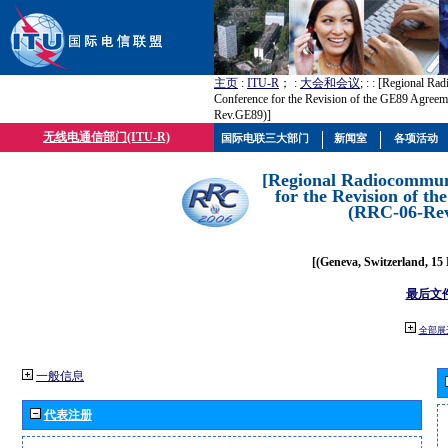
主页
:
ITU-R
； :
大会和会议
; :
: [Regional Ra
Conference for the Revision of the GE89 Agree
Rev.GE89)]
无线电通信部门(ITU-R)
国际电联三大部门
新闻室
各项活动
[Regional Radiocommun
for the Revision of t
(RRC-06-Re
[(Geneva, Switzerland, 15
最后文
全部展
一般信息
代表注册