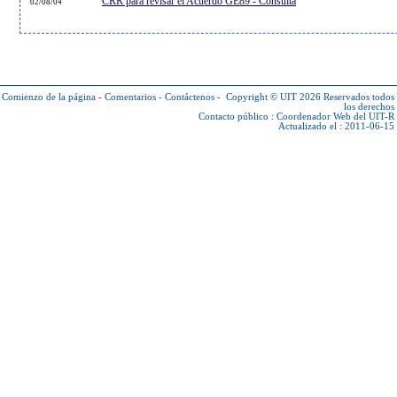
CRR para revisar el Acuerdo GE89 - Consulta
02/08/04
Comienzo de la página
-
Comentarios
-
Contáctenos
-
Copyright © UIT 2026
Reservados todos
los derechos
Contacto público :
Coordenador Web del UIT-R
Actualizado el : 2011-06-15