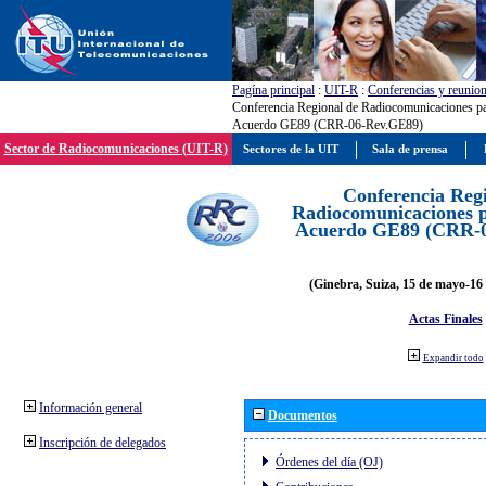
Pagína principal
:
UIT-R
:
Conferencias y reunio
Conferencia Regional de Radiocomunicaciones par
Acuerdo GE89 (CRR-06-Rev.GE89)
Sector de Radiocomunicaciones (UIT-R)
Sectores de la UIT
Sala de prensa
Conferencia Reg
Radiocomunicaciones pa
Acuerdo GE89 (CRR-
(Ginebra, Suiza, 15 de mayo-16 
Actas Finales
Expandir todo
Información general
Documentos
Inscripción de delegados
Órdenes del día (OJ)