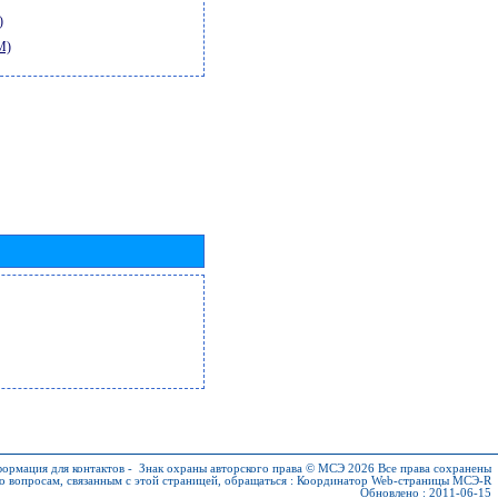
)
M)
ормация для контактов
-
Знак охраны авторского права © МСЭ 2026
Все права сохранены
о вопросам, связанным с этой страницей, обращаться :
Координатор Web-страницы МСЭ-R
Обновлено : 2011-06-15