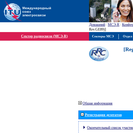
Домашний
:
МСЭ-R
:
Конфер
Rev.GE89)]
Сектор радиосвязи (МСЭ-R)
Секторы МСЭ
Отдел 
[Re
Общая информация
Регистрация делегатов
Окончательный список участн