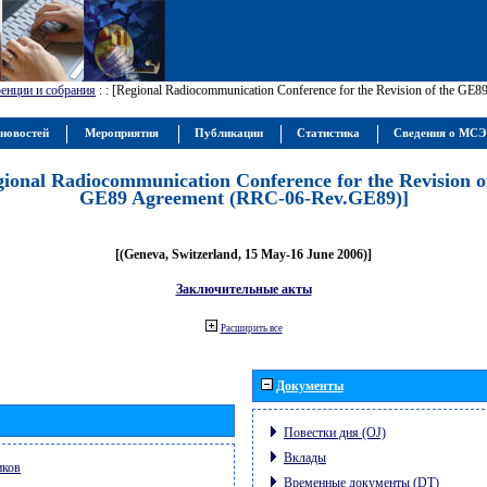
енции и собрания
:
: [Regional Radiocommunication Conference for the Revision of the GE
новостей
Мероприятия
Публикации
Статистика
Сведения о МС
gional Radiocommunication Conference for the Revision o
GE89 Agreement (RRC-06-Rev.GE89)]
[(Geneva, Switzerland, 15 May-16 June 2006)]
Заключительные акты
Расширить все
Документы
Повестки дня (OJ)
Вклады
иков
Временные документы (DT)