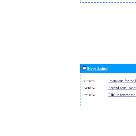
[Newsflashes]
Invitations for th
21/06/05
Second consultati
04/10/04
RRC to review the
02/08/04