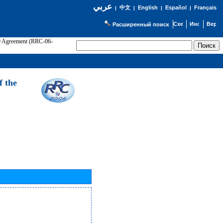
عربي
English
Español
Français
|
中文
|
|
|
Расширенный поиск
89 Agreement (RRC-06-
Э
f the