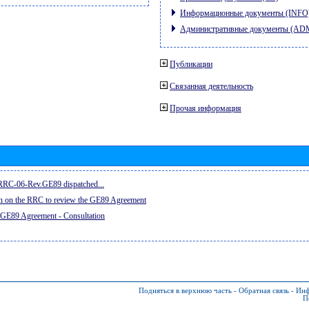
Информационные документы (INFO
Административные документы (AD
Публикации
Связанная деятельность
Прочая информация
e RRC-06-Rev.GE89 dispatched...
on on the RRC to review the GE89 Agreement
 GE89 Agreement - Consultation
Подняться в верхнюю часть
-
Обратная связь
-
Инф
П